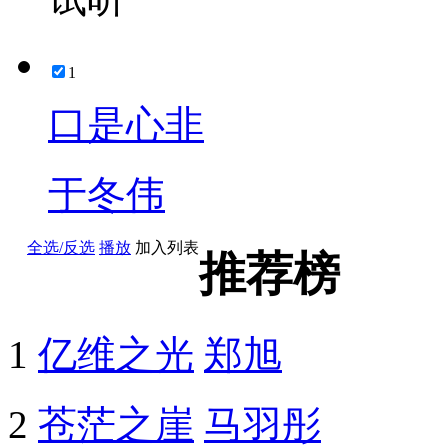
1
口是心非
于冬伟
全选/反选
播放
加入列表
推荐榜
1
亿维之光
郑旭
2
苍茫之崖
马羽彤