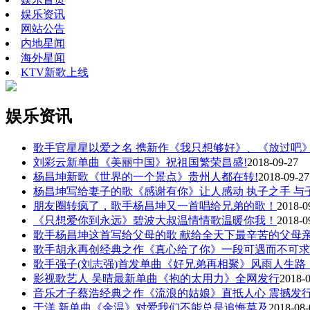
娱乐资讯
网站公告
内地星闻
海外星闻
KTV新歌上线
娱乐资讯
歌手官星星以爱之名 携新作《我只想够好》、《放过吧
刘彩云新单曲《美丽中国》祝祖国繁荣昌盛!
2018-09-27
杨昌坤新歌《世界的一个景点》贵州人都在转!
2018-09-27
杨昌坤写给妻子的歌《感谢有你》让人感动 执子之手 与
朋友圈转疯了，歌手杨昌坤又一首唱给兄弟的歌！
2018-0
《只想爱你到永远》碧波大叔温情情歌温暖你我！
2018-0
歌手杨昌坤这首写给父母的歌 献给全天下最辛苦的父母亲
歌手胡永再创经典之作《真心给了你》一段可遇而不可求
歌手强子(刘志强)首发单曲《好兄弟再相聚》风雨人生路
影视歌艺人 吴晴最新单曲《抱的太用力》全网发行
2018-
音乐才子蔡浩经典之作《流浪的姑娘》直抵人心 震撼发
于洋 新单曲《余温》对爱我们不能总是追悔莫及
2018-08-