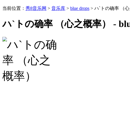
当前位置：
秀8音乐网
>
音乐库
>
blue drops
> ハ`トの确率 （
ハ`トの确率 （心之概率） - blue