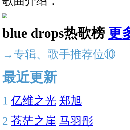
歌曲介绍：
blue drops热歌榜
更
→专辑、歌手推荐位⑩
最近更新
1
亿维之光
郑旭
2
苍茫之崖
马羽彤