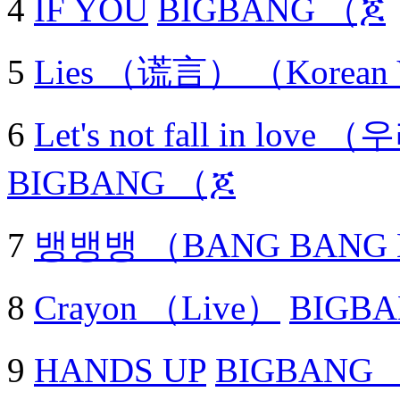
4
IF YOU
BIGBANG （ጆ
5
Lies （谎言） （Korean 
6
Let's not fall in l
BIGBANG （ጆ
7
뱅뱅뱅 （BANG BANG
8
Crayon （Live）
BIGB
9
HANDS UP
BIGBANG 