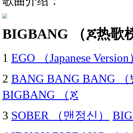
歌曲介绍：
BIGBANG （ጆ热歌
1
EGO （Japanese Versio
2
BANG BANG BANG （
BIGBANG （ጆ
3
SOBER （맨정신）
BI