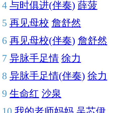
4
与时俱进(伴奏)
薛菠
5
再见母校
詹舒然
6
再见母校(伴奏)
詹舒然
7
异脉手足情
徐力
8
异脉手足情(伴奏)
徐力
9
生命红
沙泉
10
我的老师妈妈
吴芯伊