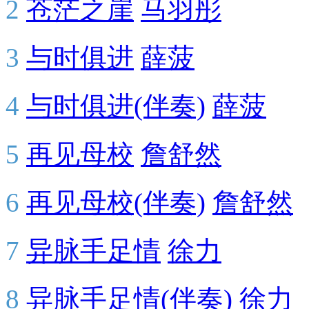
2
苍茫之崖
马羽彤
3
与时俱进
薛菠
4
与时俱进(伴奏)
薛菠
5
再见母校
詹舒然
6
再见母校(伴奏)
詹舒然
7
异脉手足情
徐力
8
异脉手足情(伴奏)
徐力