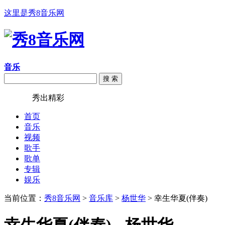
这里是秀8音乐网
音乐
搜 索
秀8音乐
秀出精彩
首页
音乐
视频
歌手
歌单
专辑
娱乐
当前位置：
秀8音乐网
>
音乐库
>
杨世华
> 幸生华夏(伴奏)