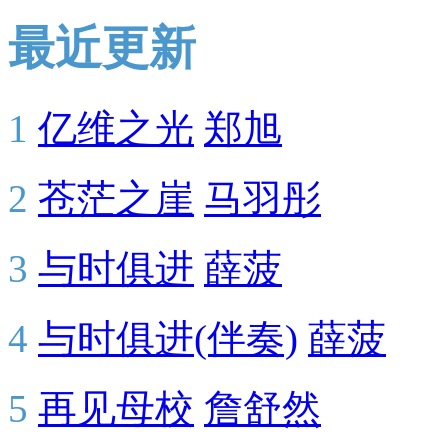
最近更新
1
亿维之光
郑旭
2
苍茫之崖
马羽彤
3
与时俱进
薛菠
4
与时俱进(伴奏)
薛菠
5
再见母校
詹舒然