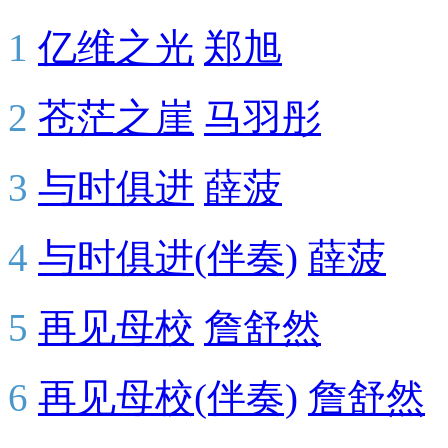
1
亿维之光
郑旭
2
苍茫之崖
马羽彤
3
与时俱进
薛菠
4
与时俱进(伴奏)
薛菠
5
再见母校
詹舒然
6
再见母校(伴奏)
詹舒然