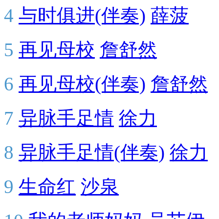
4
与时俱进(伴奏)
薛菠
5
再见母校
詹舒然
6
再见母校(伴奏)
詹舒然
7
异脉手足情
徐力
8
异脉手足情(伴奏)
徐力
9
生命红
沙泉