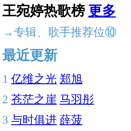
王宛婷热歌榜
更多
→专辑、歌手推荐位⑩
最近更新
1
亿维之光
郑旭
2
苍茫之崖
马羽彤
3
与时俱进
薛菠